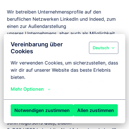
Wir betreiben Unternehmensprofile auf den 
beruflichen Netzwerken LinkedIn und Indeed, zum 
einen zur Außendarstellung

unseres Unternehmens, aber auch als Möglichkeit 
sich bei uns zu bewerben, wenn Sie die Schaltfläche 
Vereinbarung über
im Jobportal “Bewerben über

Deutsch
Cookies
LinkedIn” oder “Bewerben über Indeed” nutzen.
Wir verwenden Cookies, um sicherzustellen, dass 
 Betreiber dieser Netzwerke sind:
wir dir auf unserer Website das beste Erlebnis 
bieten.
·     LinkedIn Ireland Unlimited Company, Wilton 
Plaza, Wilton Place, Dublin 2 Ireland (im

Mehr Optionen
Nachfolgenden: “LinkedIn”)
·      Indeed Ireland

Notwendigen zustimmen
Allen zustimmen
Operations Limited, Block B, Capital Dock, 80 Sir 
John Rogerson’s Quay, Dublin
