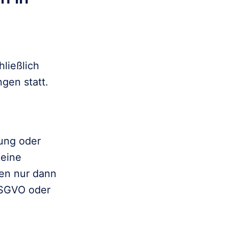
ließlich

gen statt.
ung oder

eine

en nur dann

SGVO oder
