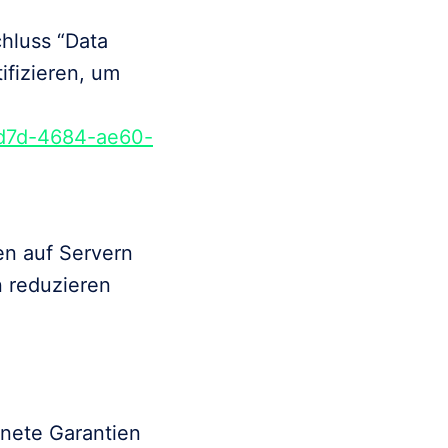
luss “Data

fizieren, um

dd7d-4684-ae60-
n auf Servern

 reduzieren

ete Garantien
