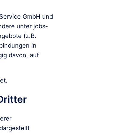
 Service GmbH und 
dere unter jobs-
gebote (z.B. 
bindungen in 
ig davon, auf 
et.
ritter
rer

argestellt
