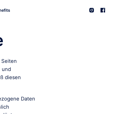
efits
e
Seiten

 und

ß diesen

ezogene Daten

ich
