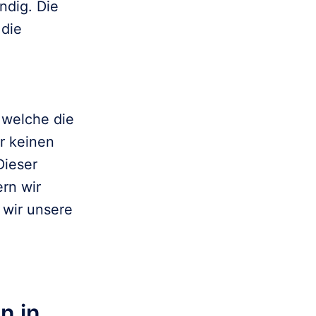
dig. Die

die

welche die

 keinen

ieser

rn wir

wir unsere

 in 