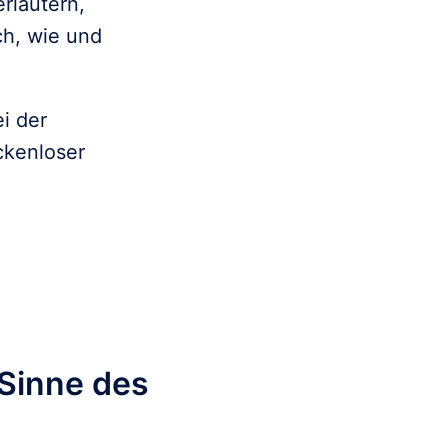
läutern,

h, wie und

i der

kenloser

Sinne des 