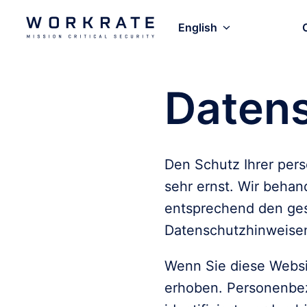
Skip
to
English
Homepage
content
Daten
Den Schutz Ihrer pers
sehr ernst. Wir behan
entsprechend den ges
Datenschutzhinweise
Wenn Sie diese Webs
erhoben. Personenbez