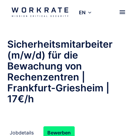
Skip
to
EN
Homepage
content
Sicherheitsmitarbeiter
(m/w/d) für die
Bewachung von
Rechenzentren |
Frankfurt-Griesheim |
17€/h
Jobdetails
Bewerben