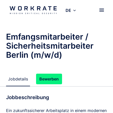
Zum
Inhalt
DE
Startseite
springen
Emfangsmitarbeiter /
Sicherheitsmitarbeiter
Berlin (m/w/d)
Jobdetails
Bewerben
Jobbeschreibung
Ein zukunftssicherer Arbeitsplatz in einem modernen