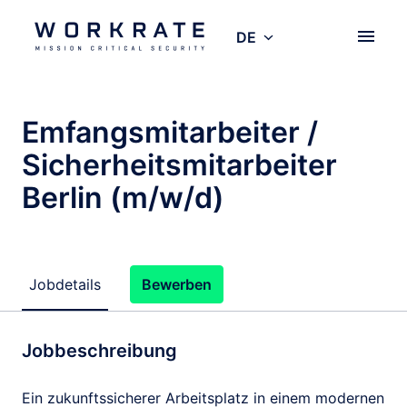
Zum
Inhalt
DE
Startseite
springen
Emfangsmitarbeiter /
Sicherheitsmitarbeiter
Berlin (m/w/d)
Jobdetails
Bewerben
Jobbeschreibung
Ein zukunftssicherer Arbeitsplatz in einem modernen