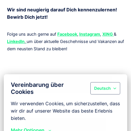
Wir sind neugierig darauf Dich kennenzulernen!
Bewirb Dich jetzt!
Folge uns auch gerne auf
Facebook
,
Instagram
,
XING
&
LinkedIn
,
um über aktuelle Geschehnisse und Vakanzen auf
dem neusten Stand zu bleiben!
Bewerben
Vereinbarung über
Deutsch
Cookies
oder
Wir verwenden Cookies, um sicherzustellen, dass 
wir dir auf unserer Website das beste Erlebnis 
bieten.
Apply with Indeed
nicht verfügbar
Mehr Optionen
Cookies aktualisieren