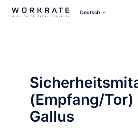
Zum
Inhalt
Deutsch
Startseite
springen
Sicherheitsmit
(Empfang/Tor) (
Gallus