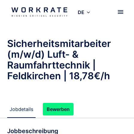
Zum
Inhalt
DE
Startseite
springen
Sicherheitsmitarbeiter
(m/w/d) Luft- &
Raumfahrttechnik |
Feldkirchen | 18,78€/h
Jobdetails
Bewerben
Jobbeschreibung