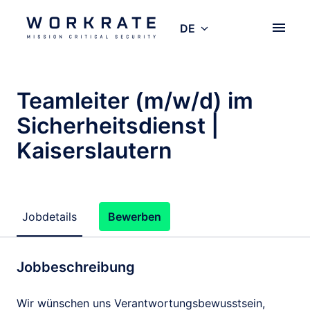
Zum
Inhalt
DE
Startseite
springen
Teamleiter (m/w/d) im
Sicherheitsdienst |
Kaiserslautern
Jobdetails
Bewerben
Jobbeschreibung
Wir wünschen uns Verantwortungsbewusstsein,